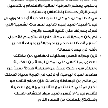
بأسلوب يعكس الحرفية العالية والاهتمام بالتفاصيل،
ليمنح الزائر إحساسًا بالانتعاش والاسترخاء.
في هذا المكان، لا مكان للساونا الحديثة أو الجاكوزي، بل
تجربة أصيلة تعيد إحياء تقاليد الحمامات الشعبية التي
تُعرف بقدرتها على تنقية الجسد والروح.
لم يكن حمام التلات مكانًا عاديًا للاستجمام فقط، بل
أصبح مقصدًا للعديد من نجوم الفن والرياضة الذين
وثقوا في جودة خدماته.
تزين جدرانه قصص وحكايات لمشاهير من مختلف
العصور، مما أضفى على المكان لمسة من الفخامة
والتراث, سواء كنت تبحث عن استراحة هادئة بعيدًا عن
ضغوط الحياة اليومية، أو ترغب في تجربة مميزة تحملك
إلى عالم من البساطة والأصالة، فإن حمام التلات هو
الخيار المثالي. هنا، تندمج التقاليد مع الروح العصرية
لتُقدم تجربة لا تُنسى، تُعيد فيها اكتشاف نفسك
وتستمتع بلحظات من الصفاء التام.