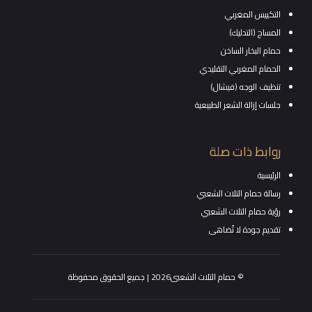
التكييس المغربي
المساج (التدليك)
حمام البخار الساخن
الحمام المغربي التقليدي
تنظيف الوجه (فيشال)
جلسات إزالة الشعر الطبيعية
روابط ذات صلة
الرئيسية
رسالة حمام التلات الشعبي
رؤية حمام التلات الشعبي
تقديم جودة لا تُضاهى
© حمام التلات الشعبى2026 | جميع الحقوق محفوظة